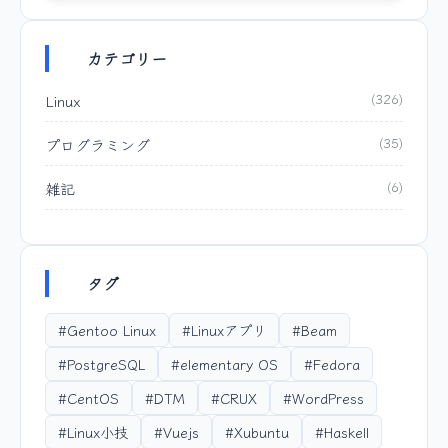
カテゴリー
Linux
(326)
プログラミング
(35)
雑記
(6)
タグ
#Gentoo Linux
#Linuxアプリ
#Beam
#PostgreSQL
#elementary OS
#Fedora
#CentOS
#DTM
#CRUX
#WordPress
#Linux小技
#Vuejs
#Xubuntu
#Haskell