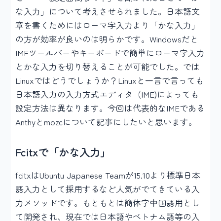
な入力」について考えさせられました。日本語文
章を書くためにはローマ字入力より「かな入力」
の方が効率が良いのは明らかです。Windowsだと
IMEツールバーやキーボードで簡単にローマ字入力
とかな入力を切り替えることが可能でした。では
Linuxではどうでしょうか？Linuxと一言で言っても
日本語入力の入力方式エディタ（IME)によっても
設定方法は異なります。今回は代表的なIMEである
Anthyとmozcについて記事にしたいと思います。
Fcitxで「かな入力」
fcitxはUbuntu Japanese Teamが15.10より標準日本
語入力として採用するなど人気がでてきている入
力メソッドです。もともとは簡体字中国語用とし
て開発され、現在では日本語やベトナム語等の入