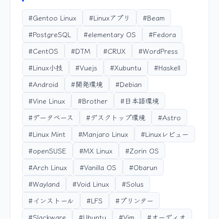
#Gentoo Linux
#Linuxアプリ
#Beam
#PostgreSQL
#elementary OS
#Fedora
#CentOS
#DTM
#CRUX
#WordPress
#Linux小技
#Vuejs
#Xubuntu
#Haskell
#Android
#開発環境
#Debian
#Vine Linux
#Brother
#日本語環境
#データベース
#デスクトップ環境
#Astro
#Linux Mint
#Manjaro Linux
#Linuxレビュー
#openSUSE
#MX Linux
#Zorin OS
#Arch Linux
#Vanilla OS
#Obarun
#Wayland
#Void Linux
#Solus
#インストール
#LFS
#プリンター
#Slackware
#Ubuntu
#Vim
#オーディオ