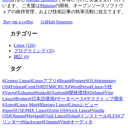
います。 ご支援は
Mutsura
の開発、オープンソースソフトウ
ェアの維持管理、および技術記事の執筆活動に役立てます。
Buy me a coffee
GitHub Sponsors
カテゴリー
Linux
(326)
プログラミング
(35)
雑記
(6)
タグ
#Gentoo Linux
#Linuxアプリ
#Beam
#PostgreSQL
#elementary
OS
#Fedora
#CentOS
#DTM
#CRUX
#WordPress
#Linux小技
#Vuejs
#Xubuntu
#Haskell
#Android
#開発環境
#Debian
#Vine
Linux
#Brother
#日本語環境
#データベース
#デスクトップ環境
#Astro
#Linux Mint
#Manjaro Linux
#Linuxレビュー
#openSUSE
#MX Linux
#Zorin OS
#Arch Linux
#Vanilla
OS
#Obarun
#Wayland
#Void Linux
#Solus
#インストール
#LFS
#プ
リンター
#Slackware
#Ubuntu
#Vim
#オーディオ