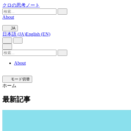
クロの思考ノート
About
JA
日本語 (JA)
English (EN)
About
モード切替
ホーム
最新記事