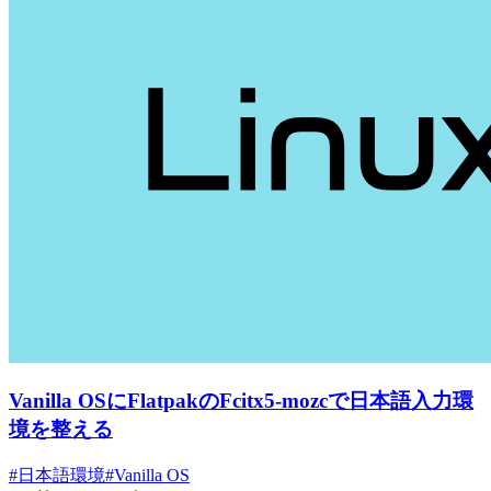
Vanilla OSにFlatpakのFcitx5-mozcで日本語入力環
境を整える
#日本語環境
#Vanilla OS