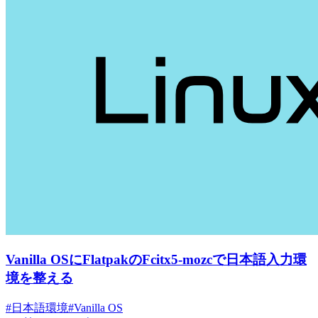
Vanilla OSにFlatpakのFcitx5-mozcで日本語入力環
境を整える
#日本語環境
#Vanilla OS