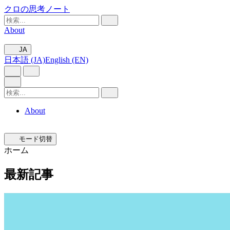
クロの思考ノート
About
JA
日本語 (JA)
English (EN)
About
モード切替
ホーム
最新記事