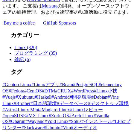
います。 ご支援は
Mutsura
の開発、オープンソースソフトウ
ェアの維持管理、および技術記事の執筆活動に役立てます。
Buy me a coffee
GitHub Sponsors
カテゴリー
Linux
(326)
プログラミング
(35)
雑記
(6)
タグ
#Gentoo Linux
#Linuxアプリ
#Beam
#PostgreSQL
#elementary
OS
#Fedora
#CentOS
#DTM
#CRUX
#WordPress
#Linux小技
#Vuejs
#Xubuntu
#Haskell
#Android
#開発環境
#Debian
#Vine
Linux
#Brother
#日本語環境
#データベース
#デスクトップ環境
#Astro
#Linux Mint
#Manjaro Linux
#Linuxレビュー
#openSUSE
#MX Linux
#Zorin OS
#Arch Linux
#Vanilla
OS
#Obarun
#Wayland
#Void Linux
#Solus
#インストール
#LFS
#プ
リンター
#Slackware
#Ubuntu
#Vim
#オーディオ