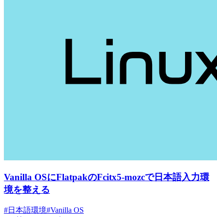
Vanilla OSにFlatpakのFcitx5-mozcで日本語入力環
境を整える
#日本語環境
#Vanilla OS