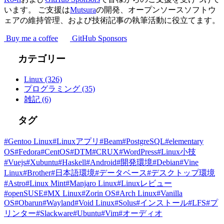
います。 ご支援は
Mutsura
の開発、オープンソースソフトウ
ェアの維持管理、および技術記事の執筆活動に役立てます。
Buy me a coffee
GitHub Sponsors
カテゴリー
Linux
(326)
プログラミング
(35)
雑記
(6)
タグ
#Gentoo Linux
#Linuxアプリ
#Beam
#PostgreSQL
#elementary
OS
#Fedora
#CentOS
#DTM
#CRUX
#WordPress
#Linux小技
#Vuejs
#Xubuntu
#Haskell
#Android
#開発環境
#Debian
#Vine
Linux
#Brother
#日本語環境
#データベース
#デスクトップ環境
#Astro
#Linux Mint
#Manjaro Linux
#Linuxレビュー
#openSUSE
#MX Linux
#Zorin OS
#Arch Linux
#Vanilla
OS
#Obarun
#Wayland
#Void Linux
#Solus
#インストール
#LFS
#プ
リンター
#Slackware
#Ubuntu
#Vim
#オーディオ