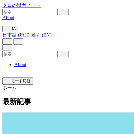
クロの思考ノート
About
JA
日本語 (JA)
English (EN)
About
モード切替
ホーム
最新記事