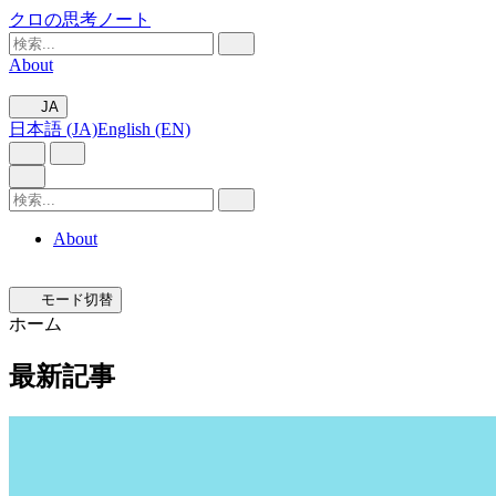
クロの思考ノート
About
JA
日本語 (JA)
English (EN)
About
モード切替
ホーム
最新記事