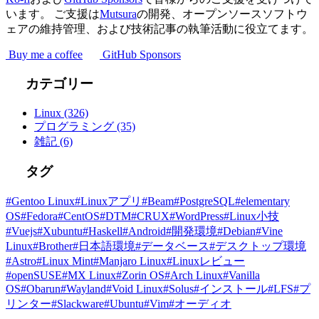
います。 ご支援は
Mutsura
の開発、オープンソースソフトウ
ェアの維持管理、および技術記事の執筆活動に役立てます。
Buy me a coffee
GitHub Sponsors
カテゴリー
Linux
(326)
プログラミング
(35)
雑記
(6)
タグ
#Gentoo Linux
#Linuxアプリ
#Beam
#PostgreSQL
#elementary
OS
#Fedora
#CentOS
#DTM
#CRUX
#WordPress
#Linux小技
#Vuejs
#Xubuntu
#Haskell
#Android
#開発環境
#Debian
#Vine
Linux
#Brother
#日本語環境
#データベース
#デスクトップ環境
#Astro
#Linux Mint
#Manjaro Linux
#Linuxレビュー
#openSUSE
#MX Linux
#Zorin OS
#Arch Linux
#Vanilla
OS
#Obarun
#Wayland
#Void Linux
#Solus
#インストール
#LFS
#プ
リンター
#Slackware
#Ubuntu
#Vim
#オーディオ