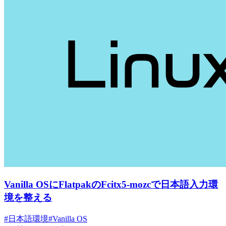
Vanilla OSにFlatpakのFcitx5-mozcで日本語入力環
境を整える
#日本語環境
#Vanilla OS