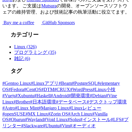
います。 ご支援は
Mutsura
の開発、オープンソースソフトウ
ェアの維持管理、および技術記事の執筆活動に役立てます。
Buy me a coffee
GitHub Sponsors
カテゴリー
Linux
(326)
プログラミング
(35)
雑記
(6)
タグ
#Gentoo Linux
#Linuxアプリ
#Beam
#PostgreSQL
#elementary
OS
#Fedora
#CentOS
#DTM
#CRUX
#WordPress
#Linux小技
#Vuejs
#Xubuntu
#Haskell
#Android
#開発環境
#Debian
#Vine
Linux
#Brother
#日本語環境
#データベース
#デスクトップ環境
#Astro
#Linux Mint
#Manjaro Linux
#Linuxレビュー
#openSUSE
#MX Linux
#Zorin OS
#Arch Linux
#Vanilla
OS
#Obarun
#Wayland
#Void Linux
#Solus
#インストール
#LFS
#プ
リンター
#Slackware
#Ubuntu
#Vim
#オーディオ