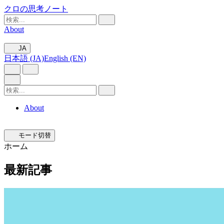
クロの思考ノート
About
JA
日本語 (JA)
English (EN)
About
モード切替
ホーム
最新記事