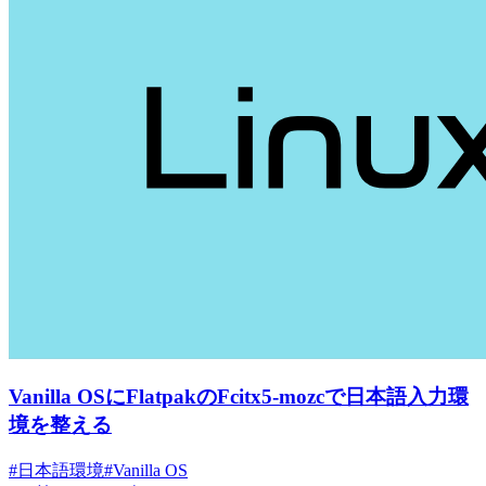
Vanilla OSにFlatpakのFcitx5-mozcで日本語入力環
境を整える
#日本語環境
#Vanilla OS