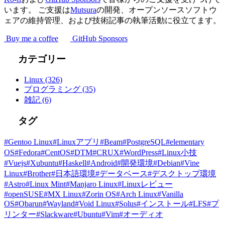
います。 ご支援は
Mutsura
の開発、オープンソースソフトウ
ェアの維持管理、および技術記事の執筆活動に役立てます。
Buy me a coffee
GitHub Sponsors
カテゴリー
Linux
(326)
プログラミング
(35)
雑記
(6)
タグ
#Gentoo Linux
#Linuxアプリ
#Beam
#PostgreSQL
#elementary
OS
#Fedora
#CentOS
#DTM
#CRUX
#WordPress
#Linux小技
#Vuejs
#Xubuntu
#Haskell
#Android
#開発環境
#Debian
#Vine
Linux
#Brother
#日本語環境
#データベース
#デスクトップ環境
#Astro
#Linux Mint
#Manjaro Linux
#Linuxレビュー
#openSUSE
#MX Linux
#Zorin OS
#Arch Linux
#Vanilla
OS
#Obarun
#Wayland
#Void Linux
#Solus
#インストール
#LFS
#プ
リンター
#Slackware
#Ubuntu
#Vim
#オーディオ