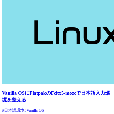
Vanilla OSにFlatpakのFcitx5-mozcで日本語入力環
境を整える
#日本語環境
#Vanilla OS