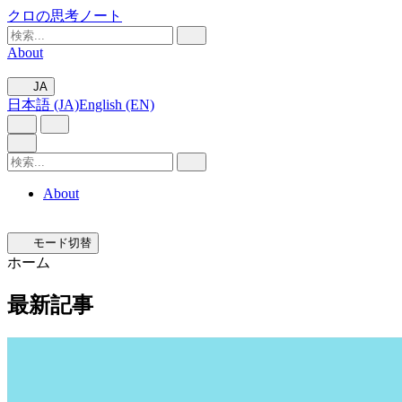
クロの思考ノート
About
JA
日本語 (JA)
English (EN)
About
モード切替
ホーム
最新記事