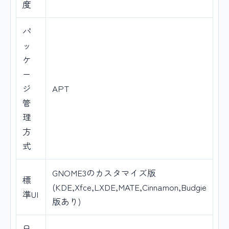
度
パ
ッ
ケ
ー
ジ
APT
管
理
方
式
GNOME3のカスタマイズ版
標
(KDE,Xfce,LXDE,MATE,Cinnamon,Budgie
準UI
版あり)
日