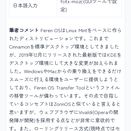
fcitx-mozc(GUIツールで設
日本語入力
定)
筆者コメント
Feren OSはLinux Mintをベースに作ら
れたディストリビューションです。これまで
Cinnamonを標準デスクトップ環境としてきました
が、2019年12月にリリースされた最新版ではKDEを
デスクトップ環境にして大きな変更が加えられま
した。WindowsやMacからの乗り換えをできるだけ
スムーズに行える環境をユーザーに提供しようと
しており、Feren OS Transfer Toolというファイル
の移管ツールが備わっています。その点で目指し
ているコンセプトはZorinOSと似ていると言えると
思いますが、ウェブブラウザにVivaldi(Operaの開
発陣が開発)を採用する点などが非常に意欲的で
す。また、ローリングリリース方式(現時点ではセ