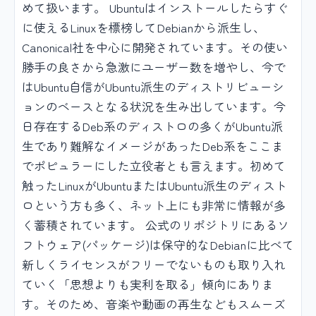
めて扱います。 Ubuntuはインストールしたらすぐ
に使えるLinuxを標榜してDebianから派生し、
Canonical社を中心に開発されています。その使い
勝手の良さから急激にユーザー数を増やし、今で
はUbuntu自信がUbuntu派生のディストリビューシ
ョンのベースとなる状況を生み出しています。今
日存在するDeb系のディストロの多くがUbuntu派
生であり難解なイメージがあったDeb系をここま
でポピュラーにした立役者とも言えます。初めて
触ったLinuxがUbuntuまたはUbuntu派生のディスト
ロという方も多く、ネット上にも非常に情報が多
く蓄積されています。 公式のリポジトリにあるソ
フトウェア(パッケージ)は保守的なDebianに比べて
新しくライセンスがフリーでないものも取り入れ
ていく「思想よりも実利を取る」傾向にありま
す。そのため、音楽や動画の再生などもスムーズ