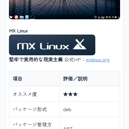
MX Linux
堅牢で実用的な現実主義
公式HP：
mxlinux.org
項目
評価／説明
オススメ度
★★★
パッケージ形式
deb
パッケージ管理方
APT