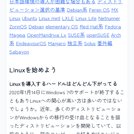
日本語環境の導入が困難な場合もある
ディストリ
ビューション選択の基準
Debian系
Feren OS
MX
Linux
Ubuntu
Linux mint
LXLE
Linux Lite
Netnunner
ZorinOS
Debian
elementary OS
Red Hat系
Fedora
Mageia
OpenMandriva Lx
SUSE系
openSUSE
Arch
系
EndeavourOS
Manjaro
独立系
Solus
番外編
Sabayon
Linuxを始めよう
Linuxを導入するハードルはどんどん下がってる
2020年1月14日にWindows 7のサポートが終了するこ
ともありLinuxへの関心が高い方は多いのではない
でしょうか。近年、多くのディストリビューショ
ンがWindowsからの移行の受け皿となることを謳
ったディストリビューションを開発していて、以
前のように一部のコンピュータ好きやITエンジニ