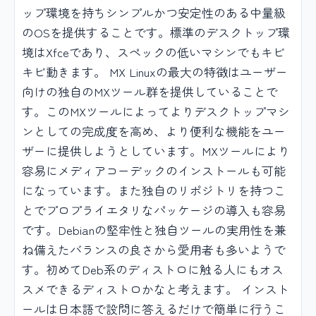
ップ環境を持ちシンプルかつ安定性のある中量級
のOSを提供することです。標準のデスクトップ環
境はXfceであり、スペックの低いマシンでもキビ
キビ動きます。 MX Linuxの最大の特徴はユーザー
向けの独自のMXツール群を提供していることで
す。このMXツールによってよりデスクトップマシ
ンとしての完成度を高め、より便利な機能をユー
ザーに提供しようとしています。MXツールにより
容易にメディアコーデックのインストールも可能
になっています。また独自のリポジトリを持つこ
とでプロプライエタリなパッケージの導入も容易
です。Debianの堅牢性と独自ツールの実用性を兼
ね備えたバランスの良さから愛用者も多いようで
す。初めてDeb系のディストロに触る人にもオス
スメできるディストロかなと考えます。 インスト
ールは日本語で設問に答えるだけで簡単に行うこ