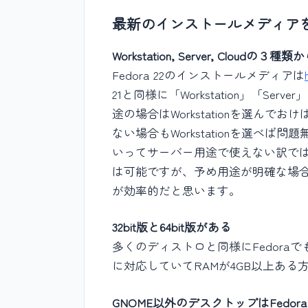
最新のインストールメディア
Workstation, Server, Cloudの３種
Fedora 22のインストールメディアは
21と同様に「Workstation」「Se
途の場合はWorkstationを選ん
ない場合もWorkstationを選べば問題
いってサーバー用途で使えない訳で
は可能ですが、予め用途が明確な場
が効率的だと思います。
32bit版と64bit版がある
多くのディストロと同様にFedoraでも32
に対応していてRAMが4GB以上ある方
GNOME以外のデスクトップはFedora S