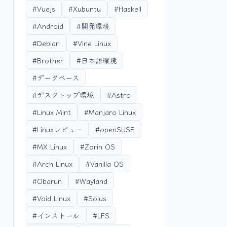
#Vuejs
#Xubuntu
#Haskell
#Android
#開発環境
#Debian
#Vine Linux
#Brother
#日本語環境
#データベース
#デスクトップ環境
#Astro
#Linux Mint
#Manjaro Linux
#Linuxレビュー
#openSUSE
#MX Linux
#Zorin OS
#Arch Linux
#Vanilla OS
#Obarun
#Wayland
#Void Linux
#Solus
#インストール
#LFS