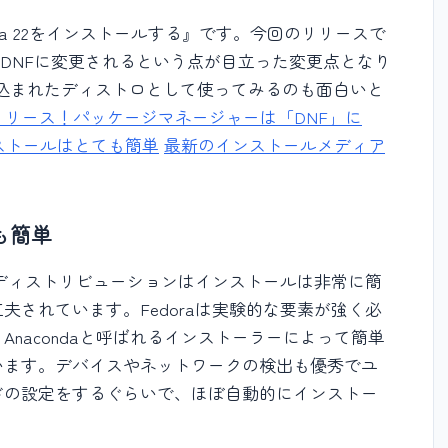
ra 22をインストールする』です。今回のリリースで
らDNFに変更されるという点が目立った変更点となり
詰め込まれたディストロとして使ってみるのも面白いと
 22リリース！パッケージマネージャーは「DNF」に
ンストールはとても簡単
最新のインストールメディア
も簡単
uxディストリビューションはインストールは非常に簡
夫されています。Fedoraは実験的な要素が強く必
nacondaと呼ばれるインストーラーによって簡単
います。デバイスやネットワークの検出も優秀でユ
ドの設定をするぐらいで、ほぼ自動的にインストー