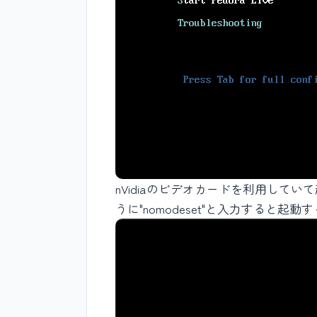
nVidiaのビデオカードを利用して
うに"nomodeset"と入力すると起