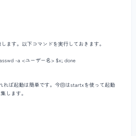
録します。以下コマンドを実行しておきます。
o gpasswd -a <ユーザー名> $x; done
トールされれば起動は簡単です。今回はstartxを使って起動
を編集します。