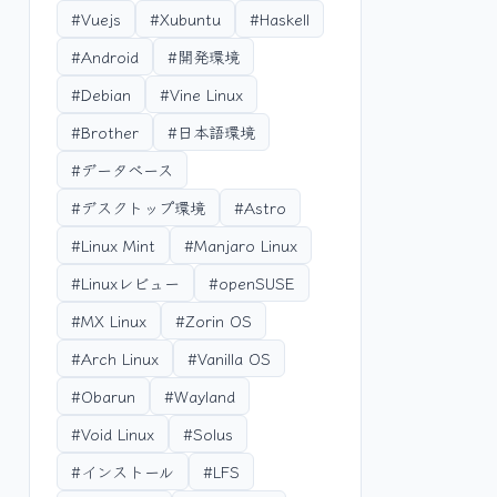
#Vuejs
#Xubuntu
#Haskell
#Android
#開発環境
#Debian
#Vine Linux
#Brother
#日本語環境
#データベース
#デスクトップ環境
#Astro
#Linux Mint
#Manjaro Linux
#Linuxレビュー
#openSUSE
#MX Linux
#Zorin OS
#Arch Linux
#Vanilla OS
#Obarun
#Wayland
#Void Linux
#Solus
#インストール
#LFS