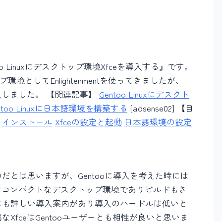
 Linuxにデスクトップ環境Xfceを導入する』です。
ップ環境としてEnlightenmentを使ってきましたが、
入しました。 【関連記事】
Gentoo Linuxにデスクト
ntoo Linuxに日本語環境を構築する
[adsense02] 【目
インストール
Xfceの設定と起動
日本語環境の設定
だとは思いますが、Gentooに導入を考えた時には
eはコンパクトなデスクトップ環境でありビルドもさ
にも詳しい導入案内があり導入のハードルは低いと
XfceはGentooユーザーとも相性が良いと思いま