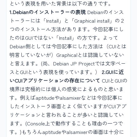
という表現を用いた背景は以下の通りです。
1.Debianのインストーラーの表現
Debianのインス
トーラーには「Install」と「Graphical install」の２
つのインストール方法があります。今回記事にし
たのはGUIではない「Install」の方です。よって
Debian側としては今回記事にした方法は（CUIとは
明言していないが）Graphicalとは認識していない
と言えます。(尚、Debian JP Projectでは文字ベー
スとGUIという表現を使っています。）
2.GUIに近
いCUIアプリケーションの存在について
CUIとGUIの
境界は究極的には個人の感覚によるものと思いま
す。例えばaptitudeやalsamixerなどは今回記事に
したインストーラ画面とよく似ていますがCUIアプ
リケーションと言われることが多いと認識してい
ます。(Console上で動作することも理由の一つで
す。)もちろんaptitudeやalsamixerの画面は十分に