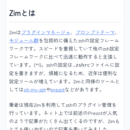
Zimとは
Zimは
プラグインマネージャ
、
プロンプトテーマ
、
モジュール群
を包括的に備えたzshの設定フレーム
ワークです。スピードを重視していて他のzsh設定
フレームワークに比べて迅速に動作すると主張し
ています。(*1)。zshの設定は
ファイルに設
.zshrc
定を書きますが、煩雑になるため、近年は便利な
設定ツールが増えています。Zimと同様のツールと
しては
oh-my-zsh
や
prezot
などがあります。
筆者は現在Zimを利用してzshのプラグイン管理を
行っています。ネット上では前述のPrezotが人気
のようで記事がたくさん出てくるのですが、Zimも
とても使いやすいので記事を書いてみました。