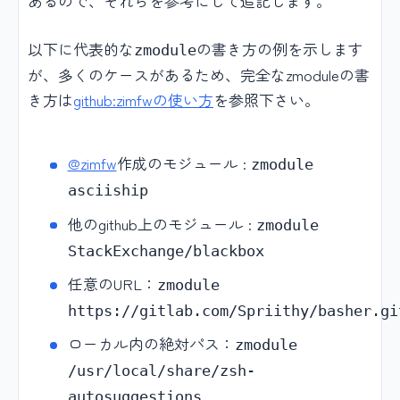
あるので、それらを参考にして追記します。
以下に代表的な
の書き方の例を示します
zmodule
が、多くのケースがあるため、完全なzmoduleの書
き方は
github:zimfwの使い方
を参照下さい。
@zimfw
作成のモジュール :
zmodule
asciiship
他のgithub上のモジュール :
zmodule
StackExchange/blackbox
任意のURL：
zmodule
https://gitlab.com/Spriithy/basher.gi
ローカル内の絶対パス：
zmodule
/usr/local/share/zsh-
autosuggestions