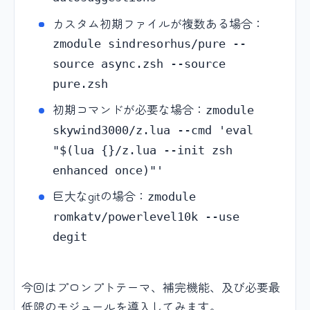
カスタム初期ファイルが複数ある場合：
zmodule sindresorhus/pure --
source async.zsh --source
pure.zsh
初期コマンドが必要な場合：
zmodule
skywind3000/z.lua --cmd 'eval
"$(lua {}/z.lua --init zsh
enhanced once)"'
巨大なgitの場合：
zmodule
romkatv/powerlevel10k --use
degit
今回はプロンプトテーマ、補完機能、及び必要最
低限のモジュールを導入してみます。