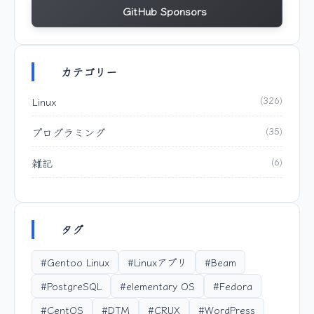
GitHub Sponsors
カテゴリー
Linux
(326)
プログラミング
(35)
雑記
(6)
タグ
#Gentoo Linux
#Linuxアプリ
#Beam
#PostgreSQL
#elementary OS
#Fedora
#CentOS
#DTM
#CRUX
#WordPress