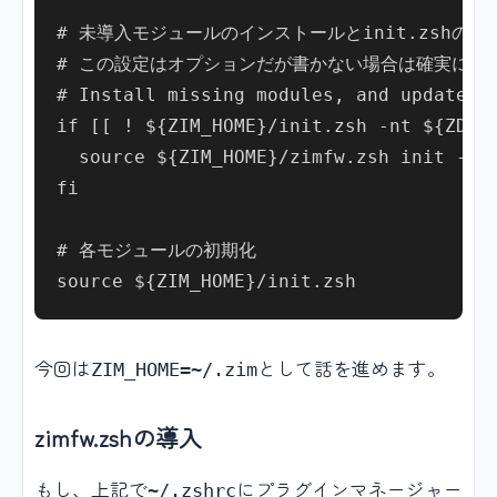
# 未導入モジュールのインストールとinit.zshの更新
# この設定はオプションだが書かない場合は確実に.zimrcを
# Install missing modules, and update ${
if [[ ! ${ZIM_HOME}/init.zsh -nt ${ZDOTD
  source ${ZIM_HOME}/zimfw.zsh init -q

fi

# 各モジュールの初期化

今回は
として話を進めます。
ZIM_HOME=~/.zim
zimfw.zshの導入
もし、上記で
にプラグインマネージャー
~/.zshrc