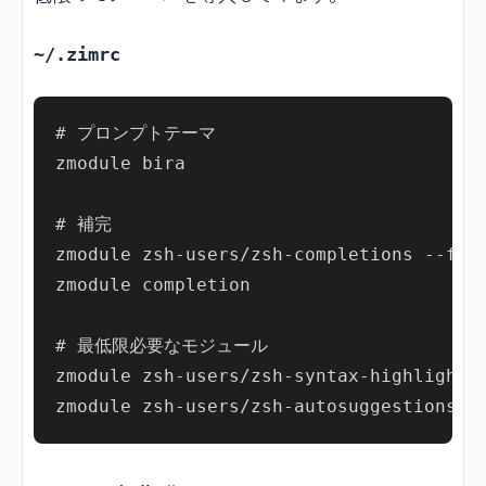
~/.zimrc
# プロンプトテーマ

zmodule bira

# 補完

zmodule zsh-users/zsh-completions --fpat
zmodule completion

# 最低限必要なモジュール

zmodule zsh-users/zsh-syntax-highlightin