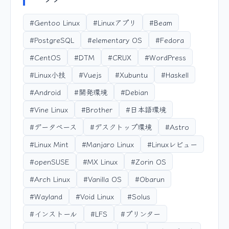
#Gentoo Linux
#Linuxアプリ
#Beam
#PostgreSQL
#elementary OS
#Fedora
#CentOS
#DTM
#CRUX
#WordPress
#Linux小技
#Vuejs
#Xubuntu
#Haskell
#Android
#開発環境
#Debian
#Vine Linux
#Brother
#日本語環境
#データベース
#デスクトップ環境
#Astro
#Linux Mint
#Manjaro Linux
#Linuxレビュー
#openSUSE
#MX Linux
#Zorin OS
#Arch Linux
#Vanilla OS
#Obarun
#Wayland
#Void Linux
#Solus
#インストール
#LFS
#プリンター