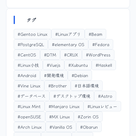
タグ
#Gentoo Linux
#Linuxアプリ
#Beam
#PostgreSQL
#elementary OS
#Fedora
#CentOS
#DTM
#CRUX
#WordPress
#Linux小技
#Vuejs
#Xubuntu
#Haskell
#Android
#開発環境
#Debian
#Vine Linux
#Brother
#日本語環境
#データベース
#デスクトップ環境
#Astro
#Linux Mint
#Manjaro Linux
#Linuxレビュー
#openSUSE
#MX Linux
#Zorin OS
#Arch Linux
#Vanilla OS
#Obarun