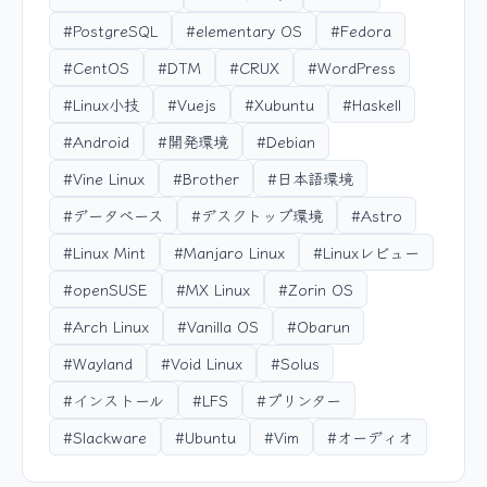
#PostgreSQL
#elementary OS
#Fedora
#CentOS
#DTM
#CRUX
#WordPress
#Linux小技
#Vuejs
#Xubuntu
#Haskell
#Android
#開発環境
#Debian
#Vine Linux
#Brother
#日本語環境
#データベース
#デスクトップ環境
#Astro
#Linux Mint
#Manjaro Linux
#Linuxレビュー
#openSUSE
#MX Linux
#Zorin OS
#Arch Linux
#Vanilla OS
#Obarun
#Wayland
#Void Linux
#Solus
#インストール
#LFS
#プリンター
#Slackware
#Ubuntu
#Vim
#オーディオ