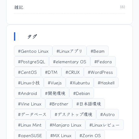
雑記
(6)
タグ
#Gentoo Linux
#Linuxアプリ
#Beam
#PostgreSQL
#elementary OS
#Fedora
#CentOS
#DTM
#CRUX
#WordPress
#Linux小技
#Vuejs
#Xubuntu
#Haskell
#Android
#開発環境
#Debian
#Vine Linux
#Brother
#日本語環境
#データベース
#デスクトップ環境
#Astro
#Linux Mint
#Manjaro Linux
#Linuxレビュー
#openSUSE
#MX Linux
#Zorin OS