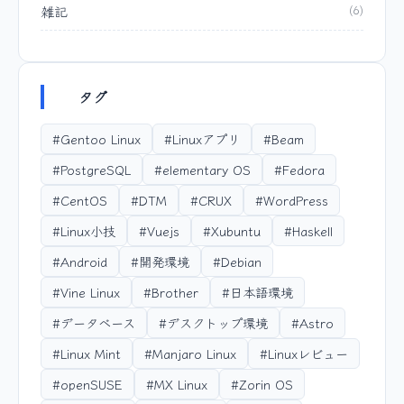
雑記
(6)
タグ
#Gentoo Linux
#Linuxアプリ
#Beam
#PostgreSQL
#elementary OS
#Fedora
#CentOS
#DTM
#CRUX
#WordPress
#Linux小技
#Vuejs
#Xubuntu
#Haskell
#Android
#開発環境
#Debian
#Vine Linux
#Brother
#日本語環境
#データベース
#デスクトップ環境
#Astro
#Linux Mint
#Manjaro Linux
#Linuxレビュー
#openSUSE
#MX Linux
#Zorin OS