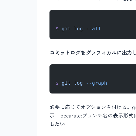
$
 git
 log
 --all
コミットログをグラフィカルに出力
$
 git
 log
 --graph
必要に応じてオプションを付ける。git log
示 --decarate:ブランチ名の表示形式(no, s
したい