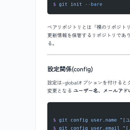
$
 git
 init
 --bare
ベアリポジトリとは「裸のリポジト
更新情報を保管するリポジトリであ
る。
設定関係(config)
設定は–globalオプションを付け
変更となる
ユーザー名、メールアド
$
 git
 config
 user.name
 "[
$
 git
 config
 user.email
 "