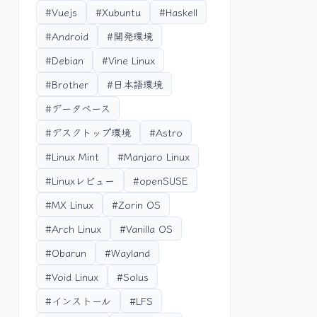
#Vuejs
#Xubuntu
#Haskell
#Android
#開発環境
#Debian
#Vine Linux
#Brother
#日本語環境
#データベース
#デスクトップ環境
#Astro
#Linux Mint
#Manjaro Linux
#Linuxレビュー
#openSUSE
#MX Linux
#Zorin OS
#Arch Linux
#Vanilla OS
#Obarun
#Wayland
#Void Linux
#Solus
#インストール
#LFS