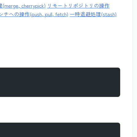
rge, cherrypick)
リモートリポジトリの操作
操作(push, pull, fetch)
一時退避処理(stash)