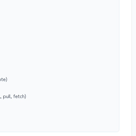
e)
l, fetch)