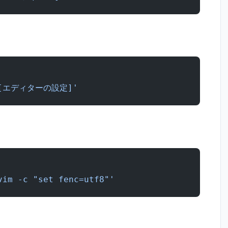
'[エディターの設定]'
vim -c "set fenc=utf8"'