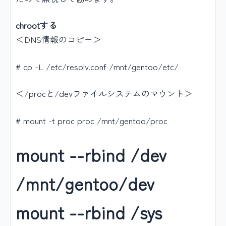
chrootする
＜DNS情報のコピー＞
# cp -L /etc/resolv.conf /mnt/gentoo/etc/
＜/procと/devファイルシステムのマウント＞
# mount -t proc proc /mnt/gentoo/proc
mount --rbind /dev
/mnt/gentoo/dev
mount --rbind /sys