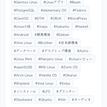
#Gentoo Linux
#Linuxアプリ
#Beam
#PostgreSQL
#elementary OS
#Fedora
#CentOS
#DTM
#CRUX
#WordPress
#Linux小技
#Vuejs
#Xubuntu
#Haskell
#Android
#開発環境
#Debian
#Vine Linux
#Brother
#日本語環境
#データベース
#デスクトップ環境
#Astro
#Linux Mint
#Manjaro Linux
#Linuxレビュー
#openSUSE
#MX Linux
#Zorin OS
#Arch Linux
#Vanilla OS
#Obarun
#Wayland
#Void Linux
#Solus
#インストール
#LFS
#プリンター
#Slackware
#Ubuntu
#Vim
#オーディオ