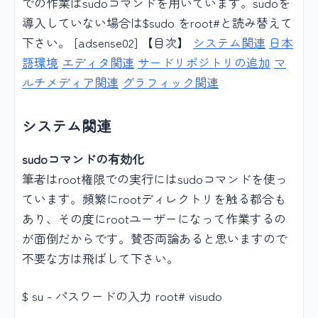
での作業はsudoコマンドを用いています。sudoを
導入していない場合は$sudo をroot#と読み替えて
下さい。 [adsense02] 【目次】
システム関連
日本
語環境
エディタ関連
サードリポジトリの追加
マ
ルチメディア関連
グラフィック関連
システム関連
sudoコマンドの有効化
筆者はroot権限での実行にはsudoコマンドを使っ
ています。頻繁にrootディレクトリを触る都合も
あり、その度にrootユーザーになって作業するの
が面倒だからです。賛否両論あると思いますので
不要な方は飛ばして下さい。
$ su - パスワードの入力 root# visudo