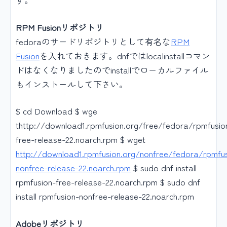
RPM Fusionリポジトリ
fedoraのサードリポジトリとして有名な
RPM
Fusion
を入れておきます。dnfではlocalinstallコマン
ドはなくなりましたのでinstallでローカルファイル
もインストールして下さい。
$ cd Download $ wge
thttp://download1.rpmfusion.org/free/fedora/rpmfusio
free-release-22.noarch.rpm $ wget
http://download1.rpmfusion.org/nonfree/fedora/rpmfus
nonfree-release-22.noarch.rpm
$ sudo dnf install
rpmfusion-free-release-22.noarch.rpm $ sudo dnf
install rpmfusion-nonfree-release-22.noarch.rpm
Adobeリポジトリ