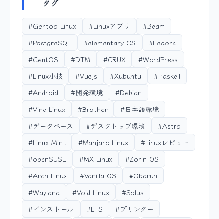
タグ
#Gentoo Linux
#Linuxアプリ
#Beam
#PostgreSQL
#elementary OS
#Fedora
#CentOS
#DTM
#CRUX
#WordPress
#Linux小技
#Vuejs
#Xubuntu
#Haskell
#Android
#開発環境
#Debian
#Vine Linux
#Brother
#日本語環境
#データベース
#デスクトップ環境
#Astro
#Linux Mint
#Manjaro Linux
#Linuxレビュー
#openSUSE
#MX Linux
#Zorin OS
#Arch Linux
#Vanilla OS
#Obarun
#Wayland
#Void Linux
#Solus
#インストール
#LFS
#プリンター