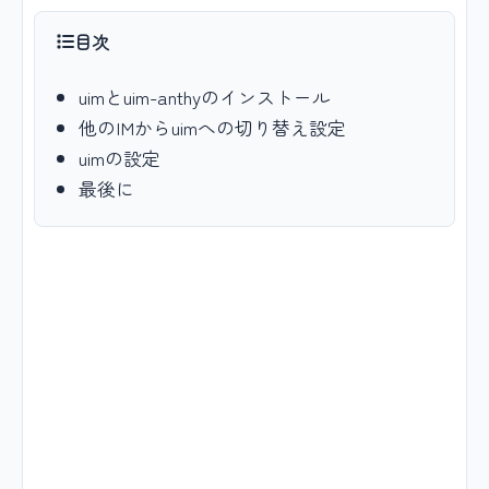
目次
uimとuim-anthyのインストール
他のIMからuimへの切り替え設定
uimの設定
最後に