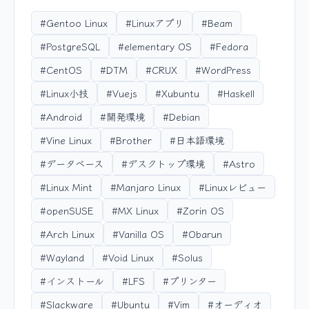
#Gentoo Linux
#Linuxアプリ
#Beam
#PostgreSQL
#elementary OS
#Fedora
#CentOS
#DTM
#CRUX
#WordPress
#Linux小技
#Vuejs
#Xubuntu
#Haskell
#Android
#開発環境
#Debian
#Vine Linux
#Brother
#日本語環境
#データベース
#デスクトップ環境
#Astro
#Linux Mint
#Manjaro Linux
#Linuxレビュー
#openSUSE
#MX Linux
#Zorin OS
#Arch Linux
#Vanilla OS
#Obarun
#Wayland
#Void Linux
#Solus
#インストール
#LFS
#プリンター
#Slackware
#Ubuntu
#Vim
#オーディオ