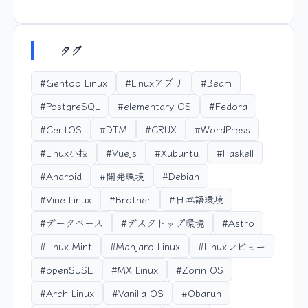
タグ
#Gentoo Linux
#Linuxアプリ
#Beam
#PostgreSQL
#elementary OS
#Fedora
#CentOS
#DTM
#CRUX
#WordPress
#Linux小技
#Vuejs
#Xubuntu
#Haskell
#Android
#開発環境
#Debian
#Vine Linux
#Brother
#日本語環境
#データベース
#デスクトップ環境
#Astro
#Linux Mint
#Manjaro Linux
#Linuxレビュー
#openSUSE
#MX Linux
#Zorin OS
#Arch Linux
#Vanilla OS
#Obarun