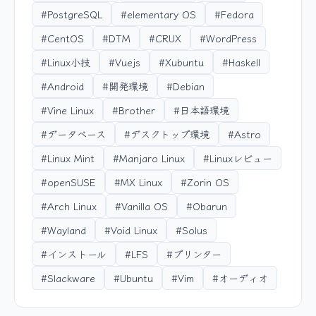
#PostgreSQL
#elementary OS
#Fedora
#CentOS
#DTM
#CRUX
#WordPress
#Linux小技
#Vuejs
#Xubuntu
#Haskell
#Android
#開発環境
#Debian
#Vine Linux
#Brother
#日本語環境
#データベース
#デスクトップ環境
#Astro
#Linux Mint
#Manjaro Linux
#Linuxレビュー
#openSUSE
#MX Linux
#Zorin OS
#Arch Linux
#Vanilla OS
#Obarun
#Wayland
#Void Linux
#Solus
#インストール
#LFS
#プリンター
#Slackware
#Ubuntu
#Vim
#オーディオ