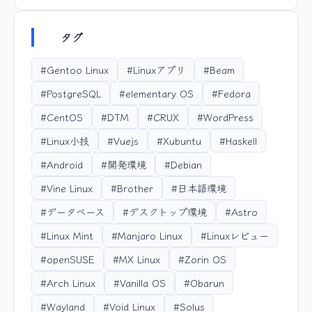
タグ
#Gentoo Linux
#Linuxアプリ
#Beam
#PostgreSQL
#elementary OS
#Fedora
#CentOS
#DTM
#CRUX
#WordPress
#Linux小技
#Vuejs
#Xubuntu
#Haskell
#Android
#開発環境
#Debian
#Vine Linux
#Brother
#日本語環境
#データベース
#デスクトップ環境
#Astro
#Linux Mint
#Manjaro Linux
#Linuxレビュー
#openSUSE
#MX Linux
#Zorin OS
#Arch Linux
#Vanilla OS
#Obarun
#Wayland
#Void Linux
#Solus