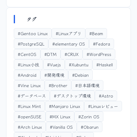
タグ
#Gentoo Linux
#Linuxアプリ
#Beam
#PostgreSQL
#elementary OS
#Fedora
#CentOS
#DTM
#CRUX
#WordPress
#Linux小技
#Vuejs
#Xubuntu
#Haskell
#Android
#開発環境
#Debian
#Vine Linux
#Brother
#日本語環境
#データベース
#デスクトップ環境
#Astro
#Linux Mint
#Manjaro Linux
#Linuxレビュー
#openSUSE
#MX Linux
#Zorin OS
#Arch Linux
#Vanilla OS
#Obarun