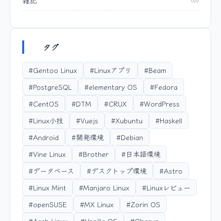
タグ
#Gentoo Linux
#Linuxアプリ
#Beam
#PostgreSQL
#elementary OS
#Fedora
#CentOS
#DTM
#CRUX
#WordPress
#Linux小技
#Vuejs
#Xubuntu
#Haskell
#Android
#開発環境
#Debian
#Vine Linux
#Brother
#日本語環境
#データベース
#デスクトップ環境
#Astro
#Linux Mint
#Manjaro Linux
#Linuxレビュー
#openSUSE
#MX Linux
#Zorin OS
#Arch Linux
#Vanilla OS
#Obarun