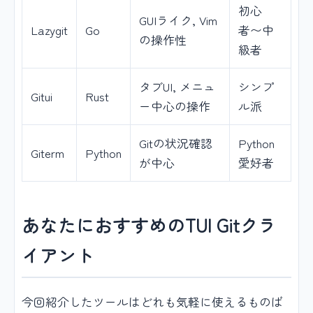
初心
GUIライク, Vim
Lazygit
Go
者〜中
の操作性
級者
タブUI, メニュ
シンプ
Gitui
Rust
ー中心の操作
ル派
Gitの状況確認
Python
Giterm
Python
が中心
愛好者
あなたにおすすめのTUI Gitクラ
イアント
今回紹介したツールはどれも気軽に使えるものば