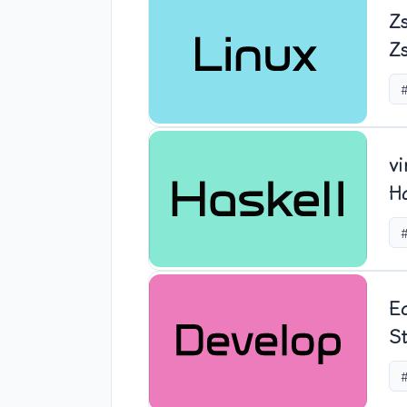
Z
Z
v
H
#
E
S