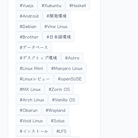
#Vuejs
#Xubuntu
#Haskell
#Android
#開発環境
#Debian
#Vine Linux
#Brother
#日本語環境
#データベース
#デスクトップ環境
#Astro
#Linux Mint
#Manjaro Linux
#Linuxレビュー
#openSUSE
#MX Linux
#Zorin OS
#Arch Linux
#Vanilla OS
#Obarun
#Wayland
#Void Linux
#Solus
#インストール
#LFS