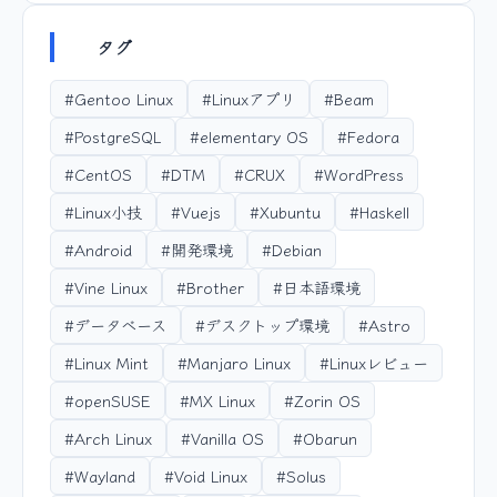
タグ
#Gentoo Linux
#Linuxアプリ
#Beam
#PostgreSQL
#elementary OS
#Fedora
#CentOS
#DTM
#CRUX
#WordPress
#Linux小技
#Vuejs
#Xubuntu
#Haskell
#Android
#開発環境
#Debian
#Vine Linux
#Brother
#日本語環境
#データベース
#デスクトップ環境
#Astro
#Linux Mint
#Manjaro Linux
#Linuxレビュー
#openSUSE
#MX Linux
#Zorin OS
#Arch Linux
#Vanilla OS
#Obarun
#Wayland
#Void Linux
#Solus