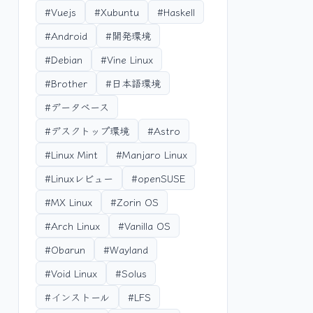
#Vuejs
#Xubuntu
#Haskell
#Android
#開発環境
#Debian
#Vine Linux
#Brother
#日本語環境
#データベース
#デスクトップ環境
#Astro
#Linux Mint
#Manjaro Linux
#Linuxレビュー
#openSUSE
#MX Linux
#Zorin OS
#Arch Linux
#Vanilla OS
#Obarun
#Wayland
#Void Linux
#Solus
#インストール
#LFS