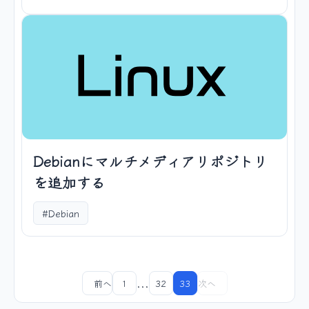
Debianにマルチメディアリポジトリ
を追加する
#Debian
...
前へ
1
32
33
次へ