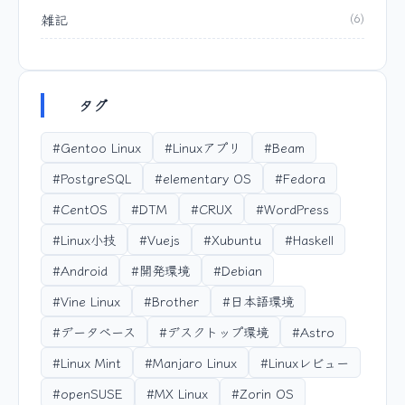
雑記
(6)
タグ
#Gentoo Linux
#Linuxアプリ
#Beam
#PostgreSQL
#elementary OS
#Fedora
#CentOS
#DTM
#CRUX
#WordPress
#Linux小技
#Vuejs
#Xubuntu
#Haskell
#Android
#開発環境
#Debian
#Vine Linux
#Brother
#日本語環境
#データベース
#デスクトップ環境
#Astro
#Linux Mint
#Manjaro Linux
#Linuxレビュー
#openSUSE
#MX Linux
#Zorin OS